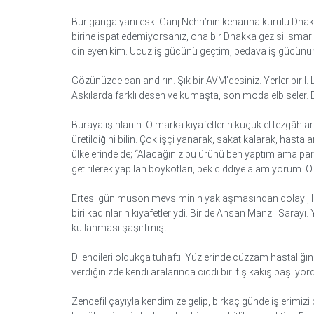
Buriganga yani eski Ganj Nehri’nin kenarına kurulu Dha
birine ispat edemiyorsanız, ona bir Dhakka gezisi ısmarl
dinleyen kim. Ucuz iş gücünü geçtim, bedava iş gücünün 
Gözünüzde canlandırın. Şık bir AVM’desiniz. Yerler pırıl.
Askılarda farklı desen ve kumaşta, son moda elbiseler. Bo
Buraya ışınlanın. O marka kıyafetlerin küçük el tezgâhla
üretildiğini bilin. Çok işçi yanarak, sakat kalarak, hastal
ülkelerinde de; “Alacağınız bu ürünü ben yaptım ama para
getirilerek yapılan boykotları, pek ciddiye alamıyorum.
Ertesi gün muson mevsiminin yaklaşmasından dolayı, last
biri kadınların kıyafetleriydi. Bir de Ahsan Manzil Sarayı
kullanması şaşırtmıştı.
Dilencileri oldukça tuhaftı. Yüzlerinde cüzzam hastalığın
verdiğinizde kendi aralarında ciddi bir itiş kakış başlıy
Zencefil çayıyla kendimize gelip, birkaç günde işlerimizi