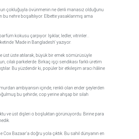
üfusun çokluğuyla övünmenin ne denli manasız olduğunu
rı bu nehre boşaltılıyor. Elbette yasaklanmış ama
füm kokusu çarpıyor. Işıklar, ledler, vitrinler…
tiketinde ‘Made in Bangladesh’ yazıyor.
ere üst üste atılarak, büyük bir emek sömürüsüyle
n, cilalı parkelerde. Birkaç işçi sendikası farklı üretim
lar. Bu yüzdendir ki, popüler bir etkileşim aracı hâline
amurdan ambiyansın içinde, renkli olan ender şeylerden
a boğulmuş bu şehirde; cop yerine ahşap bir silah
yoktu ve üst dişleri o boşluktan görünüyordu. Birine para
medik.
ine Cox Bazaar’a doğru yola çıktık. Bu sahil dünyanın en