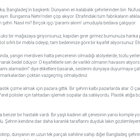
kka, Bangladeş’in başkenti. Dünyanın en kalabalık şehirlerinden biri. N
ayın. Buriganna Nehri’nden çöp akıyor. Etrafındaki tüm fabrikaların atıkla
şehri. Nasıl mı? Birçok işçi ‘paramı alırım’ umuduyla bedava çalışıyor.
 Lüks bir mağazaya giriyorsunuz, kapıdan girer girmez burnunuza harika par
l sıfırlı bir mebla ödeyip, tam bedeninize göre bir kıyafet alıyorsunuz. E
rında, yangın merdiveni hatta pencerenin olmadığı atölyelerde, tozlu yerl
anarak bedel ödüyor. O kıyafetlerle sen de varlıklı olmanın havasını atıyorsu
mı alamadım” diye etiketlere basarak, seslerini dünyaya duyurmaya çalıştı
 O markalardan çoktan vazgeçmiş olmalıydınız.
ik çizme almak için pazara gittik. Bir şehrin kalbi pazarlarda atar. O ç
. Yerel polisler için tahtadan işlemeli sopalar da satılıyordu. Plastik atığ
a benzer bir hastalık vardı. Bir yaşlı kadının alt çenesinin yarısı komple 
ordu. Şehrin kendine dair daha karanlık taraflarını duyduk lakin gözlemleye
 bitirip; dünyanın en uzun tek parçalı sahiline sahip diğer Bangladeş şehr