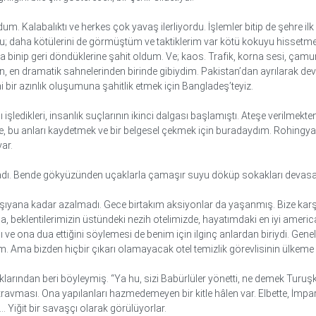
m. Kalabalıktı ve herkes çok yavaş ilerliyordu. İşlemler bitip de şehre 
ku; daha kötülerini de görmüştüm ve taktiklerim var kötü kokuyu hissetmem
binip geri döndüklerine şahit oldum. Ve; kaos. Trafik, korna sesi, çamur b
in, en dramatik sahnelerinden birinde gibiydim. Pakistan’dan ayrılarak de
yeni bir azınlık oluşumuna şahitlik etmek için Bangladeş’teyiz.
ledikleri, insanlık suçlarının ikinci dalgası başlamıştı. Ateşe verilmekte
 bu anları kaydetmek ve bir belgesel çekmek için buradaydım. Rohingyalıl
ar.
lmadı. Bende gökyüzünden uçaklarla çamaşır suyu döküp sokakları devasa 
ıyana kadar azalmadı. Gece birtakım aksiyonlar da yaşanmış. Bize karş
ha, beklentilerimizin üstündeki nezih otelimizde, hayatımdaki en iyi amer
ona dua ettiğini söylemesi de benim için ilginç anlardan biriydi. Geneld
m. Ama bizden hiçbir çıkarı olamayacak otel temizlik görevlisinin ülkeme
naklarından beri böyleymiş. “Ya hu, sizi Babürlüler yönetti, ne demek Tu
ravması. Ona yapılanları hazmedemeyen bir kitle hâlen var. Elbette, İmpar
… Yiğit bir savaşçı olarak görülüyorlar.