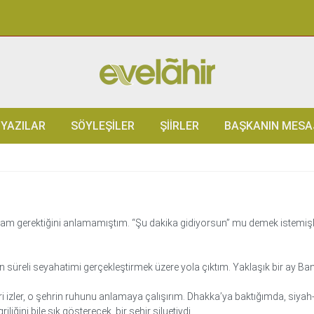
YAZILAR
SÖYLEŞILER
ŞIIRLER
BAŞKANIN MESA
mam gerektiğini anlamamıştım. “Şu dakika gidiyorsun” mu demek istemişle
n süreli seyahatimi gerçekleştirmek üzere yola çıktım. Yaklaşık bir ay Ba
izler, o şehrin ruhunu anlamaya çalışırım. Dhakka’ya baktığımda, siyah-
ğini bile şık gösterecek, bir şehir siluetiydi.