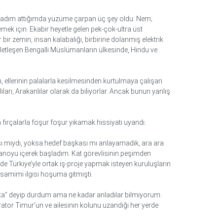
ilk adım attığımda yüzüme çarpan üç şey oldu: Nem;
ek için. Ekabir heyetle gelen pek-çok-ultra üst
ir zemin, insan kalabalığı, birbirine dolanmış elektrik
vletleşen Bengalli Müslümanların ülkesinde, Hindu ve
n, ellerinin palalarla kesilmesinden kurtulmaya çalışan
arı, Arakanlılar olarak da biliyorlar. Ancak bunun yanlış
fırçalarla foşur foşur yıkamak hissiyatı uyandı.
ı mıydı, yoksa hedef başkası mı anlayamadık, ara ara
icanoyu içerek başladım. Kat görevlisinin peşimden
e Türkiye’yle ortak iş-proje yapmak isteyen kuruluşların
 samimi ilgisi hoşuma gitmişti.
ruşka” deyip durdum ama ne kadar anladılar bilmiyorum.
ator Timur’un ve ailesinin kolunu uzandığı her yerde