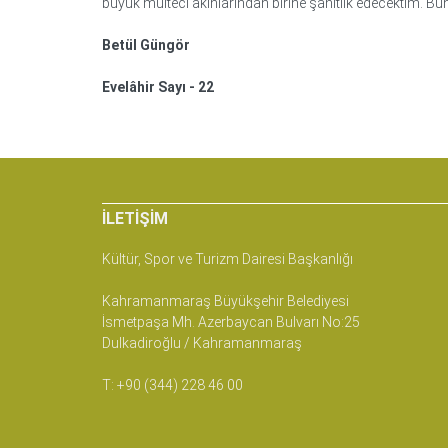
büyük mülteci akınlarından birine şahitlik edecektim. Bu
Betül Güngör
Evelâhir Sayı - 22
İLETIŞIM
Kültür, Spor ve Turizm Dairesi Başkanlığı
Kahramanmaraş Büyükşehir Belediyesi
İsmetpaşa Mh. Azerbaycan Bulvarı No:25
Dulkadiroğlu / Kahramanmaraş
T: +90 (344) 228 46 00