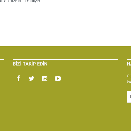
nu da size anlatmalıyım.
BIZI TAKIP EDIN
H
Gü
ka