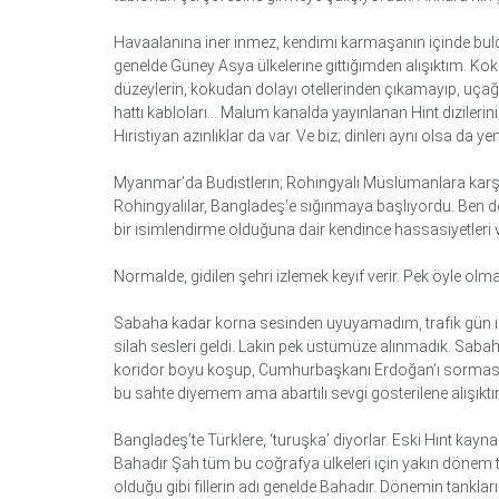
Havaalanına iner inmez, kendimi karmaşanın içinde buldu
genelde Güney Asya ülkelerine gittiğimden alışıktım. Ko
düzeylerin, kokudan dolayı otellerinden çıkamayıp, uçağa 
hattı kabloları… Malum kanalda yayınlanan Hint dizilerin
Hıristiyan azınlıklar da var. Ve biz; dinleri aynı olsa da 
Myanmar’da Budistlerin; Rohingyalı Müslümanlara karşı iş
Rohingyalılar, Bangladeş’e sığınmaya başlıyordu. Ben de,
bir isimlendirme olduğuna dair kendince hassasiyetleri v
Normalde, gidilen şehri izlemek keyif verir. Pek öyle o
Sabaha kadar korna sesinden uyuyamadım, trafik gün ış
silah sesleri geldi. Lakin pek üstümüze alınmadık. Saba
koridor boyu koşup, Cumhurbaşkanı Erdoğan’ı sorması ve 
bu sahte diyemem ama abartılı sevgi gösterilene alışıktı
Bangladeş’te Türklere, ‘turuşka’ diyorlar. Eski Hint kay
Bahadır Şah tüm bu coğrafya ülkeleri için yakın dönem t
olduğu gibi fillerin adı genelde Bahadır. Dönemin tankları