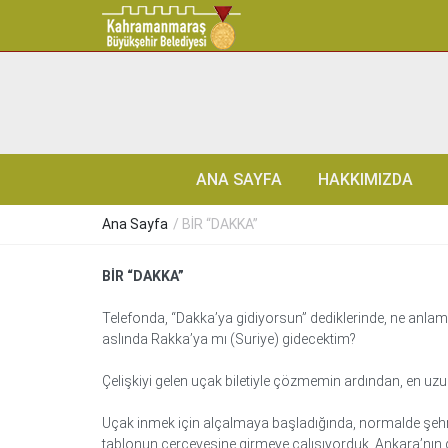
ANA SAYFA
HAKKIMIZDA
Ana Sayfa
/ BİR “DAKKA”
BİR “DAKKA”
Telefonda, “Dakka’ya gidiyorsun” dediklerinde, ne anla
aslında Rakka’ya mı (Suriye) gidecektim?
Çelişkiyi gelen uçak biletiyle çözmemin ardından, en uzu
Uçak inmek için alçalmaya başladığında, normalde şehri 
tablonun çerçevesine girmeye çalışıyorduk. Ankara’nın grili