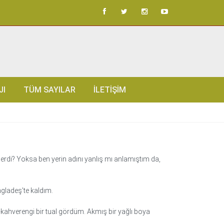
JI
TÜM SAYILAR
İLETIŞIM
rdi? Yoksa ben yerin adını yanlış mı anlamıştım da,
ngladeş’te kaldım.
kahverengi bir tual gördüm. Akmış bir yağlı boya