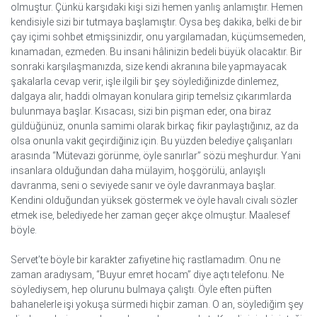
olmuştur. Çünkü karşıdaki kişi sizi hemen yanlış anlamıştır. Hemen
kendisiyle sizi bir tutmaya başlamıştır. Oysa beş dakika, belki de bir
çay içimi sohbet etmişsinizdir, onu yargılamadan, küçümsemeden,
kınamadan, ezmeden. Bu insani hâlinizin bedeli büyük olacaktır. Bir
sonraki karşılaşmanızda, size kendi akranına bile yapmayacak
şakalarla cevap verir, işle ilgili bir şey söylediğinizde dinlemez,
dalgaya alır, haddi olmayan konulara girip temelsiz çıkarımlarda
bulunmaya başlar. Kısacası, sizi bin pişman eder, ona biraz
güldüğünüz, onunla samimi olarak birkaç fikir paylaştığınız, az da
olsa onunla vakit geçirdiğiniz için. Bu yüzden belediye çalışanları
arasında “Mütevazi görünme, öyle sanırlar” sözü meşhurdur. Yani
insanlara olduğundan daha mülayim, hoşgörülü, anlayışlı
davranma, seni o seviyede sanır ve öyle davranmaya başlar.
Kendini olduğundan yüksek göstermek ve öyle havalı civalı sözler
etmek ise, belediyede her zaman geçer akçe olmuştur. Maalesef
böyle.
Servet’te böyle bir karakter zafiyetine hiç rastlamadım. Onu ne
zaman aradıysam, “Buyur emret hocam” diye açtı telefonu. Ne
söylediysem, hep olurunu bulmaya çalıştı. Öyle eften püften
bahanelerle işi yokuşa sürmedi hiçbir zaman. O an, söylediğim şey