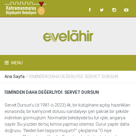
MENU
Ana Sayfa
/ İSMİNDEN DAHA DEĞERLİYDİ: SERVET DURSUN
İSMİNDEN DAHA DEĞERLİYDİ: SERVET DURSUN
Servet Dursun’u (d.1981-ö.2023) ilk, bir kütüphane açılışı hazırlıkları
esnasında, bir kamyonet dolusu sandalyeyi şen şakrak bir şekilde
indirirken görmüştüm. Normalde belediyede bu tür işler, angarya
sayılır. Bu yüzden de hiç kimse yapmaz istemez. Gurur yapılır daha
doğrusu. “Neden ben taşıyormuşum?” çıkışlarına “O niye