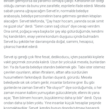
elinden gelmiyorsa da yardımcı olmaya çalıştı. Kendisinin bir isteği
olduğu zaman da bunu yine zarafetle, esprilerle ifade ederdi. Mesela
sabah yanına uğrayacağım Servet’in; normalde belediye
arabasıyla, belediye personelinin bana getirmesi gereken kitapları
alacağım. Servet telefonda, “Çay hazır hocam, yanında sıcak simit
ne güzel olur” derdi. “Senin canın sağ olsun” diye cevap verirdim.
Ona simit, poğaça veya başka bir şey alıp götürdüğümde, kendimi
hiç kandırıldım, enayi yerine kondum duygusu içinde bulmadım.
Servet bu şekilde her davranışında doğal, samimi, hesapsız,
çıkarsız hareket ederdi.
Servet işi gereği çok fitne fesat, dedikoducu, içten pazarlıklı kişilerle
vakit geçirmek zorunda kalırdı. Uzun bir yolculuk mesela, bunlardan
biri. Ya da fuarda belediye standını beklemek gibi. Tabii ister istemez
çevrilen oyunların, atılan iftiraların, alttan alta sürdürülen
husumetlerin farkındaydı. Bunları duyardı, görürdü. Mesela
belediyede sık sık ortam gerilir, insanlar birbirine girer. Bu gibi
günlerde ne zaman Servet’e “Ne oluyor?” diye sorduğumda, o her
zaman insanın kalbini yumuşatan gülücükleriyle, ellerini iki yana
açar, “Ben bilmem hocam, büyüklerimiz daha iyi bilir” derdi. Oysa
ondan daha iyi bilen yoktu. Yine insanlar küçük hesaplar peşinde
koşmaktaydılar. Servet, kendini bunun dışında tutmayı başarırdı.