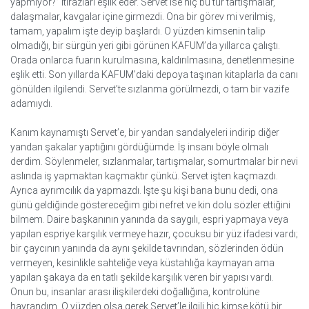
yapmıyor?” itirazları eşlik eder. Servet ise hiç bu tür tartışmalar,
dalaşmalar, kavgalar içine girmezdi. Ona bir görev mi verilmiş,
tamam, yapalım işte deyip başlardı. O yüzden kimsenin talip
olmadığı, bir sürgün yeri gibi görünen KAFUM’da yıllarca çalıştı.
Orada onlarca fuarın kurulmasına, kaldırılmasına, denetlenmesine
eşlik etti. Son yıllarda KAFUM’daki depoya taşınan kitaplarla da canı
gönülden ilgilendi. Servet’te sızlanma görülmezdi, o tam bir vazife
adamıydı.
Kanım kaynamıştı Servet’e, bir yandan sandalyeleri indirip diğer
yandan şakalar yaptığını gördüğümde. İş insanı böyle olmalı
derdim. Söylenmeler, sızlanmalar, tartışmalar, somurtmalar bir nevi
aslında iş yapmaktan kaçmaktır çünkü. Servet işten kaçmazdı.
Ayrıca ayrımcılık da yapmazdı. İşte şu kişi bana bunu dedi, ona
günü geldiğinde göstereceğim gibi nefret ve kin dolu sözler ettiğini
bilmem. Daire başkanının yanında da saygılı, espri yapmaya veya
yapılan espriye karşılık vermeye hazır, çocuksu bir yüz ifadesi vardı;
bir çaycının yanında da aynı şekilde tavrından, sözlerinden ödün
vermeyen, kesinlikle sahteliğe veya küstahlığa kaymayan ama
yapılan şakaya da en tatlı şekilde karşılık veren bir yapısı vardı.
Onun bu, insanlar arası ilişkilerdeki doğallığına, kontrolüne
hayrandım. O yüzden olsa gerek Servet’le ilgili hiç kimse kötü bir