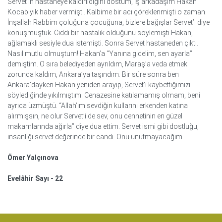
Servet’in hastaneye kaldırıldığını dostum, iş arkadaşım Hakan
Kocabıyık haber vermişti. Kalbime bir acı çöreklenmişti o zaman.
İnşallah Rabbim çoluğuna çocuğuna, bizlere bağışlar Servet’i diye
konuşmuştuk. Ciddi bir hastalık olduğunu söylemişti Hakan,
ağlamaklı sesiyle dua istemişti. Sonra Servet hastaneden çıktı.
Nasıl mutlu olmuştum! Hakan’a “Yanına gidelim, sen ayarla”
demiştim. O sıra belediyeden ayrıldım, Maraş’a veda etmek
zorunda kaldım, Ankara’ya taşındım. Bir süre sonra ben
Ankara’dayken Hakan yeniden arayıp, Servet’i kaybettiğimizi
söylediğinde yıkılmıştım. Cenazesine katılamamış olmam, beni
ayrıca üzmüştü. “Allah’ım sevdiğin kullarını erkenden katına
alırmışsın, ne olur Servet’i de sev, onu cennetinin en güzel
makamlarında ağırla” diye dua ettim. Servet ismi gibi dostluğu,
insanlığı servet değerinde bir candı. Onu unutmayacağım.
Ömer Yalçınova
Evelâhir Sayı - 22