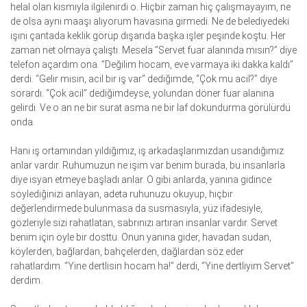
helal olan kısmıyla ilgilenirdi o. Hiçbir zaman hiç çalışmayayım, ne
de olsa aynı maaşı alıyorum havasına girmedi. Ne de belediyedeki
işini çantada keklik görüp dışarıda başka işler peşinde koştu. Her
zaman net olmaya çalıştı. Mesela “Servet fuar alanında mısın?” diye
telefon açardım ona. “Değilim hocam, eve varmaya iki dakka kaldı”
derdi. “Gelir misin, acil bir iş var” dediğimde, “Çok mu acil?” diye
sorardı. “Çok acil” dediğimdeyse, yolundan döner fuar alanına
gelirdi. Ve o an ne bir surat asma ne bir laf dokundurma görülürdü
onda.
Hani iş ortamından yıldığımız, iş arkadaşlarımızdan usandığımız
anlar vardır. Ruhumuzun ne işim var benim burada, bu insanlarla
diye isyan etmeye başladı anlar. O gibi anlarda, yanına gidince
söylediğinizi anlayan, adeta ruhunuzu okuyup, hiçbir
değerlendirmede bulunmasa da susmasıyla, yüz ifadesiyle,
gözleriyle sizi rahatlatan, sabrınızı artıran insanlar vardır. Servet
benim için öyle bir dosttu. Onun yanına gider, havadan sudan,
köylerden, bağlardan, bahçelerden, dağlardan söz eder
rahatlardım. “Yine dertlisin hocam ha!” derdi, “Yine dertliyim Servet”
derdim.