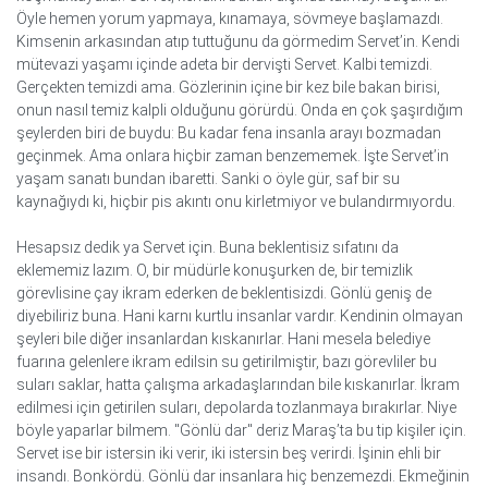
Öyle hemen yorum yapmaya, kınamaya, sövmeye başlamazdı.
Kimsenin arkasından atıp tuttuğunu da görmedim Servet’in. Kendi
mütevazi yaşamı içinde adeta bir dervişti Servet. Kalbi temizdi.
Gerçekten temizdi ama. Gözlerinin içine bir kez bile bakan birisi,
onun nasıl temiz kalpli olduğunu görürdü. Onda en çok şaşırdığım
şeylerden biri de buydu: Bu kadar fena insanla arayı bozmadan
geçinmek. Ama onlara hiçbir zaman benzememek. İşte Servet’in
yaşam sanatı bundan ibaretti. Sanki o öyle gür, saf bir su
kaynağıydı ki, hiçbir pis akıntı onu kirletmiyor ve bulandırmıyordu.
Hesapsız dedik ya Servet için. Buna beklentisiz sıfatını da
eklememiz lazım. O, bir müdürle konuşurken de, bir temizlik
görevlisine çay ikram ederken de beklentisizdi. Gönlü geniş de
diyebiliriz buna. Hani karnı kurtlu insanlar vardır. Kendinin olmayan
şeyleri bile diğer insanlardan kıskanırlar. Hani mesela belediye
fuarına gelenlere ikram edilsin su getirilmiştir, bazı görevliler bu
suları saklar, hatta çalışma arkadaşlarından bile kıskanırlar. İkram
edilmesi için getirilen suları, depolarda tozlanmaya bırakırlar. Niye
böyle yaparlar bilmem. "Gönlü dar" deriz Maraş’ta bu tip kişiler için.
Servet ise bir istersin iki verir, iki istersin beş verirdi. İşinin ehli bir
insandı. Bonkördü. Gönlü dar insanlara hiç benzemezdi. Ekmeğinin