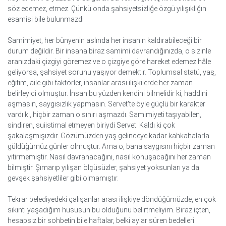
söz edemez, etmez. Çünkü onda şahsiyetsizliğe özgü yılışıklığın
esamisi bile bulunmazdı
Samimiyet, her bünyenin aslında her insanın kaldırabileceği bir
durum değildir. Bir insana biraz samimi davrandığınızda, o sizinle
aranızdaki çizgiyi göremez ve o çizgiye göre hareket edemez hâle
geliyorsa, şahsiyet sorunu yaşıyor demektir. Toplumsal statü, yaş,
eğitim, aile gibi faktörler, insanlar arası ilişkilerde her zaman
belirleyici olmuştur. İnsan bu yüzden kendini bilmelidir ki, haddini
aşmasın, saygısızlık yapmasın. Servet'te öyle güçlü bir karakter
vardı ki, hiçbir zaman o sınırı aşmazdı. Samimiyeti taşıyabilen,
sindiren, suiistimal etmeyen biriydi Servet. Kaldı ki çok
şakalaşmışızdır. Gözümüzden yaş gelinceye kadar kahkahalarla
güldüğümüz günler olmuştur. Ama o, bana saygısını hiçbir zaman
yitirmemiştir. Nasıl davranacağını, nasıl konuşacağını her zaman
bilmiştir. Şımarıp yılışan ölçüsüzler, şahsiyet yoksunları ya da
gevşek şahsiyetliler gibi olmamıştır.
Tekrar belediyedeki çalışanlar arası ilişkiye döndüğümüzde, en çok
sıkıntı yaşadığım hususun bu olduğunu belirtmeliyim. Biraz içten,
hesapsız bir sohbetin bile haftalar, belki aylar süren bedelleri