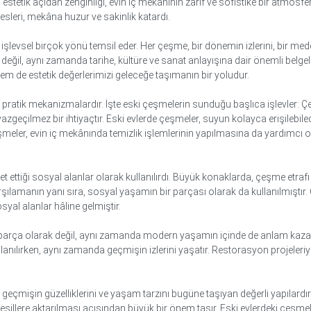
rin estetik açıdan zenginliği, evin iç mekânının zarif ve sofistike bir atmos
esleri, mekâna huzur ve sakinlik katardı.
 işlevsel birçok yönü temsil eder. Her çeşme, bir dönemin izlerini, bir med
eğil, aynı zamanda tarihe, kültüre ve sanat anlayışına dair önemli belgele
m de estetik değerlerimizi geleceğe taşımanın bir yoludur.
an pratik mekanizmalardır. İşte eski çeşmelerin sunduğu başlıca işlevler: 
vazgeçilmez bir ihtiyaçtır. Eski evlerde çeşmeler, suyun kolayca erişileb
eler, evin iç mekânında temizlik işlemlerinin yapılmasına da yardımcı olur
et ettiği sosyal alanlar olarak kullanılırdı. Büyük konaklarda, çeşme etraf
karşılamanın yanı sıra, sosyal yaşamın bir parçası olarak da kullanılmıştır.
osyal alanlar hâline gelmiştir.
r parça olarak değil, aynı zamanda modern yaşamın içinde de anlam kaz
ullanılırken, aynı zamanda geçmişin izlerini yaşatır. Restorasyon projeler
 geçmişin güzelliklerini ve yaşam tarzını bugüne taşıyan değerli yapılard
nesillere aktarılması açısından büyük bir önem taşır. Eski evlerdeki çeş