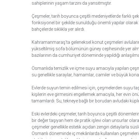
sahiplerinin yaşam tarzını da yansıtmıştır.
Çeşmeler, tarih boyunca çeşitli medeniyetlerde farklı ş
fonksiyonel bir şekilde sunulduğu önemli yapılar olarak g
bahçelerde sıklıkla yer alırdı.
Kahramanmaraş’ta geleneksel konut çeşmeleri avluların y
yükseltilmiş sofa bölümünün güney cephesinde yer almak
bazılarının da cumhuriyet döneminde yapıldığı anlaşılma
Osmanlıda temizlik ve içme suyu amacıyla yapılan çeşme
su genellikle saraylar, hamamlar, camiler ve büyük kona
Evlerde suyun temin edilmesi için, çeşmelerden suyu taşı
kişilerin eve girmesini engellemek amacıyla, her evin önü
tamamlardı. Su, tekneye bağlı bir borudan avludaki küple
Eski evlerdeki çeşmeler, tarih boyunca çeşitli dönemleri
bir değer taşıyan hem de pratik işlevi olan unsurlar olar
çeşmeler genellikle estetik açıdan zengin detaylarla sü
Osmanlı döneminde iç mekânlarda kullanılan çeşmelerin üst