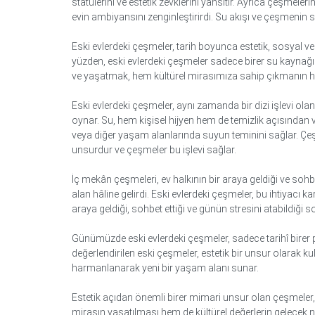
statülerini ve estetik zevklerini yansıtır. Ayrıca çeşmele
evin ambiyansını zenginleştirirdi. Su akışı ve çeşmenin s
Eski evlerdeki çeşmeler, tarih boyunca estetik, sosyal ve
yüzden, eski evlerdeki çeşmeler sadece birer su kaynağı d
ve yaşatmak, hem kültürel mirasımıza sahip çıkmanın he
Eski evlerdeki çeşmeler, aynı zamanda bir dizi işlevi ol
oynar. Su, hem kişisel hijyen hem de temizlik açısından 
veya diğer yaşam alanlarında suyun teminini sağlar. Çeşm
unsurdur ve çeşmeler bu işlevi sağlar.
İç mekân çeşmeleri, ev halkının bir araya geldiği ve sohb
alan hâline gelirdi. Eski evlerdeki çeşmeler, bu ihtiyacı 
araya geldiği, sohbet ettiği ve günün stresini atabildiği s
Günümüzde eski evlerdeki çeşmeler, sadece tarihî bire
değerlendirilen eski çeşmeler, estetik bir unsur olarak k
harmanlanarak yeni bir yaşam alanı sunar.
Estetik açıdan önemli birer mimari unsur olan çeşmeler,
mirasın yaşatılması hem de kültürel değerlerin gelecek 