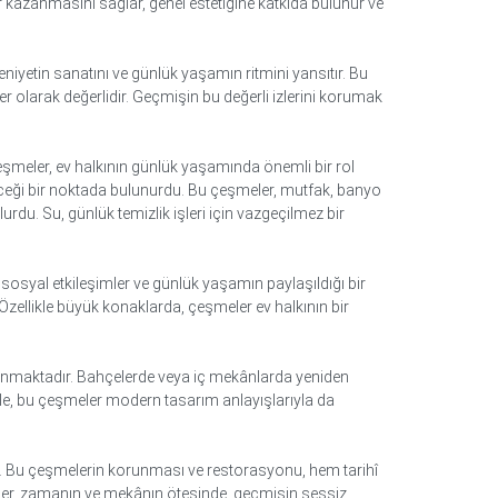
fer kazanmasını sağlar, genel estetiğine katkıda bulunur ve
eniyetin sanatını ve günlük yaşamın ritmini yansıtır. Bu
r olarak değerlidir. Geçmişin bu değerli izlerini korumak
Çeşmeler, ev halkının günlük yaşamında önemli bir rol
ileceği bir noktada bulunurdu. Bu çeşmeler, mutfak, banyo
du. Su, günlük temizlik işleri için vazgeçilmez bir
ı sosyal etkileşimler ve günlük yaşamın paylaşıldığı bir
 Özellikle büyük konaklarda, çeşmeler ev halkının bir
anmaktadır. Bahçelerde veya iç mekânlarda yeniden
iyle, bu çeşmeler modern tasarım anlayışlarıyla da
ır. Bu çeşmelerin korunması ve restorasyonu, hem tarihî
meler, zamanın ve mekânın ötesinde, geçmişin sessiz