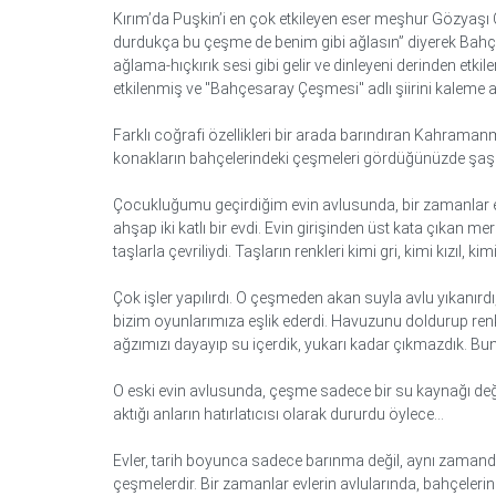
Kırım’da Puşkin’i en çok etkileyen eser meşhur Gözyaşı 
durdukça bu çeşme de benim gibi ağlasın” diyerek Bahçes
ağlama-hıçkırık sesi gibi gelir ve dinleyeni derinden etki
etkilenmiş ve "Bahçesaray Çeşmesi" adlı şiirini kaleme al
Farklı coğrafi özellikleri bir arada barındıran Kahraman
konakların bahçelerindeki çeşmeleri gördüğünüzde şaş
Çocukluğumu geçirdiğim evin avlusunda, bir zamanlar e
ahşap iki katlı bir evdi. Evin girişinden üst kata çıkan 
taşlarla çevriliydi. Taşların renkleri kimi gri, kimi kızıl, ki
Çok işler yapılırdı. O çeşmeden akan suyla avlu yıkanırdı
bizim oyunlarımıza eşlik ederdi. Havuzunu doldurup renk
ağzımızı dayayıp su içerdik, yukarı kadar çıkmazdık. Bun
O eski evin avlusunda, çeşme sadece bir su kaynağı deği
aktığı anların hatırlatıcısı olarak dururdu öylece…
Evler, tarih boyunca sadece barınma değil, aynı zamanda
çeşmelerdir. Bir zamanlar evlerin avlularında, bahçeler