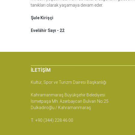
tanıkları olarak yaşamaya devam eder.
Şule Kirişçi
Evelâhir Sayı - 22
İLETIŞIM
Kültür, Spor ve Turizm Dairesi Başkanlığı
Kahramanmaraş Büyükşehir Belediyesi
İsmetpaşa Mh. Azerbaycan Bulvarı No:25
Dulkadiroğlu / Kahramanmaraş
T: +90 (344) 228 46 00