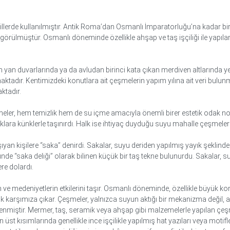
ekillerde kullanılmıştır. Antik Roma’dan Osmanlı İmparatorluğu’na kadar 
örülmüştür. Osmanlı döneminde özellikle ahşap ve taş işçiliği ile yapılan 
an duvarlarında ya da avludan birinci kata çıkan merdiven altlarında yer
tadır. Kentimizdeki konutlara ait çeşmelerin yapım yılına ait veri bulu
ktadır.
ler, hem temizlik hem de su içme amacıyla önemli birer estetik odak no
klara künklerle taşınırdı. Halk ise ihtiyaç duyduğu suyu mahalle çeşmeler
yan kişilere “saka” denirdi. Sakalar, suyu deriden yapılmış yayık şeklinde
nde “saka deliği” olarak bilinen küçük bir taş tekne bulunurdu. Sakalar, s
re dolardı.
n ve medeniyetlerin etkilerini taşır. Osmanlı döneminde, özellikle büyük
ak karşımıza çıkar. Çeşmeler, yalnızca suyun aktığı bir mekanizma değil, 
slenmiştir. Mermer, taş, seramik veya ahşap gibi malzemelerle yapılan çeş
 kısımlarında genellikle ince işçilikle yapılmış hat yazıları veya motifler