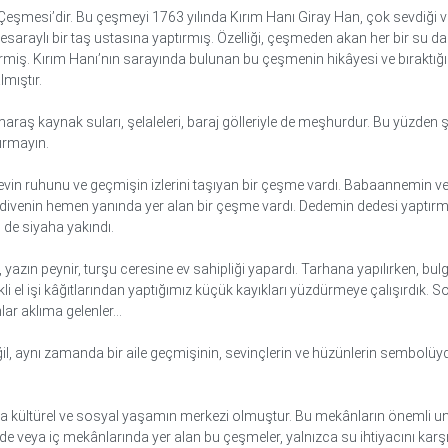
Çeşmesi’dir. Bu çeşmeyi 1763 yılında Kırım Hanı Giray Han, çok sevdiği 
araylı bir taş ustasına yaptırmış. Özelliği, çeşmeden akan her bir su da
lermiş. Kırım Hanı’nın sarayında bulunan bu çeşmenin hikâyesi ve bıraktığı iz
mıştır.
maraş kaynak suları, şelaleleri, baraj gölleriyle de meşhurdur. Bu yüzden 
ırmayın.
vin ruhunu ve geçmişin izlerini taşıyan bir çeşme vardı. Babaannemin 
merdivenin hemen yanında yer alan bir çeşme vardı. Dedemin dedesi yaptırmış
mi de siyaha yakındı.
, yazın peynir, turşu ceresine ev sahipliği yapardı. Tarhana yapılırken, b
li el işi kâğıtlarından yaptığımız küçük kayıkları yüzdürmeye çalışırdı
lar aklıma gelenler…
l, aynı zamanda bir aile geçmişinin, sevinçlerin ve hüzünlerin sembolüyd
 kültürel ve sosyal yaşamın merkezi olmuştur. Bu mekânların önemli unsu
inde veya iç mekânlarında yer alan bu çeşmeler, yalnızca su ihtiyacını k