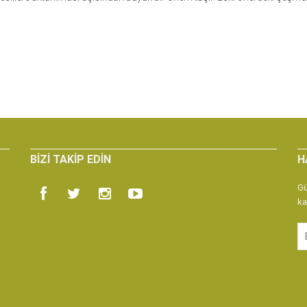
BIZI TAKIP EDIN
H
Gü
ka