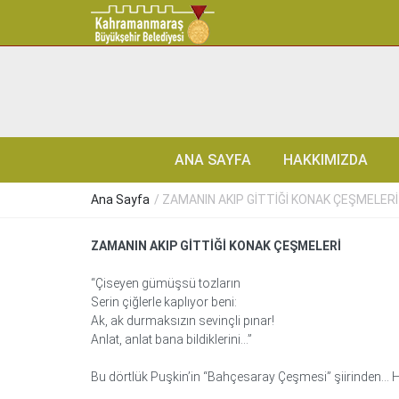
ANA SAYFA
HAKKIMIZDA
Ana Sayfa
/ ZAMANIN AKIP GİTTİĞİ KONAK ÇEŞMELERİ
ZAMANIN AKIP GİTTİĞİ KONAK ÇEŞMELERİ
“Çiseyen gümüşsü tozların
Serin çiğlerle kaplıyor beni:
Ak, ak durmaksızın sevinçli pınar!
Anlat, anlat bana bildiklerini…”
Bu dörtlük Puşkin’in “Bahçesaray Çeşmesi” şiirinden… Hi