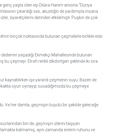
ve genç yaşta ölen eşi Dilara Hanım anısına “Dünya
mlasının çıkardığı ses, akustiğin de yardımıyla insana
ler, ziyaretçilerini derinden etkilemişti. Puşkin de çok
şehrin birçok noktasında bulunan çeşmelerle birlikte eski
ve dedemin yaşadığı Ekmekçi Mahallesinde bulunan
 bu çeşmeyi. Etrafı renkli dikdörtgen şeklinde iki sıra
ulgur kaynatılırken işe yarardı çeşmenin suyu. Bazen de
k. Sokakta oyun oynayıp susadığımızda bu çeşmeye
ü. Ve her damla, geçmişin büyülü bir şekilde geleceğe
rlarından biri de, geçmişin izlerini taşıyan
arşılamakla kalmamış, aynı zamanda evlerin ruhunu ve