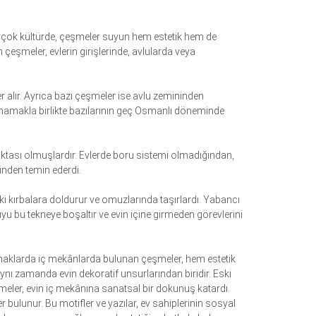
birçok kültürde, çeşmeler suyun hem estetik hem de
çeşmeler, evlerin girişlerinde, avlularda veya
 alır. Ayrıca bazı çeşmeler ise avlu zemininden
nmamakla birlikte bazılarının geç Osmanlı döneminde
ktası olmuşlardır. Evlerde boru sistemi olmadığından,
inden temin ederdi.
ki kırbalara doldurur ve omuzlarında taşırlardı. Yabancı
uyu bu tekneye boşaltır ve evin içine girmeden görevlerini
 konaklarda iç mekânlarda bulunan çeşmeler, hem estetik
aynı zamanda evin dekoratif unsurlarından biridir. Eski
meler, evin iç mekânına sanatsal bir dokunuş katardı.
 bulunur. Bu motifler ve yazılar, ev sahiplerinin sosyal